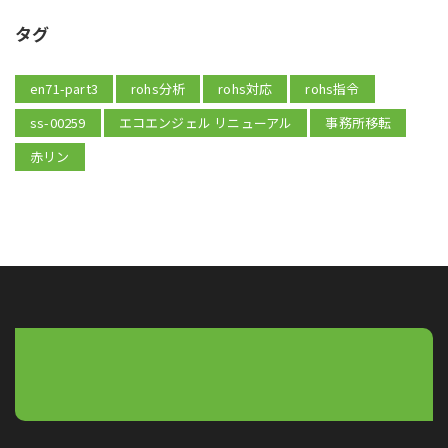
タグ
en71-part3
rohs分析
rohs対応
rohs指令
ss-00259
エコエンジェル リニューアル
事務所移転
赤リン