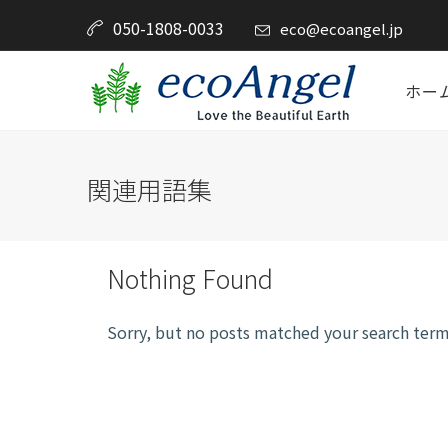
050-1808-0033
eco@ecoangel.jp
ホー
関連用語集
Nothing Found
Sorry, but no posts matched your search term