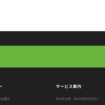
ー
サービス案内
会社案内
RoHS分析（RoHS指令対応）