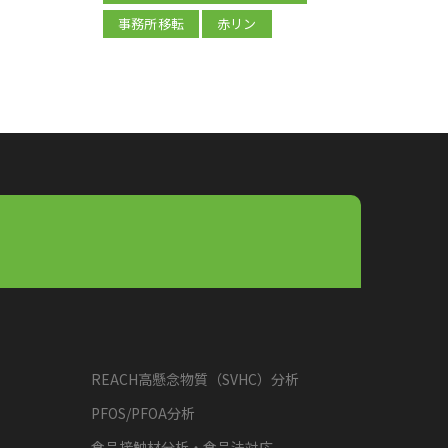
事務所移転
赤リン
REACH高懸念物質（SVHC）分析
PFOS/PFOA分析
食品接触材分析・食品法対応